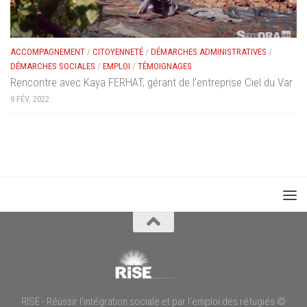
ACCOMPAGNEMENT
/
CITOYENNETÉ
/
DÉMARCHES ADMINISTRATIVES
/
DÉMARCHES SOCIALES
/
EMPLOI
/
TÉMOIGNAGES
Rencontre avec Kaya FERHAT, gérant de l’entreprise Ciel du Var
9 FÉV, 2022
RISE - Réussir l'intégration sociale et par l'emploi des réfugiés ©